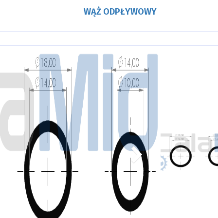
WĄŻ ODPŁYWOWY