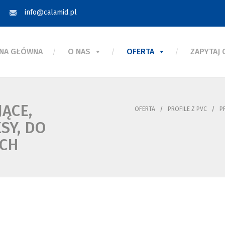
info@calamid.pl
NA GŁÓWNA
O NAS
OFERTA
ZAPYTAJ
JĄCE,
OFERTA
PROFILE Z PVC
P
SY, DO
CH