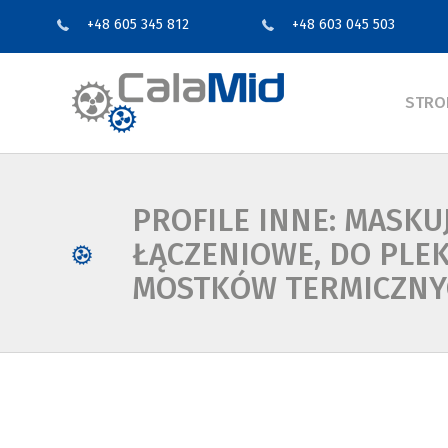
+48 605 345 812
+48 603 045 503
STRO
PROFILE INNE: MASKU
ŁĄCZENIOWE, DO PLEK
MOSTKÓW TERMICZNY