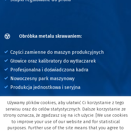
Obróbka metalu skrawaniem:
Części zamienne do maszyn produkcyjnych
Głowice oraz kalibratory do wytłaczarek
Profesjonalna i doświadczona kadra
Nowoczesny park maszynowy
Produkcja jednostkowa i seryjna
Używamy plików cookies, aby ułatwić Ci korzystanie z tego
serwisu oraz do celów statystycznych. Dalsze korzystanie ze
Copyright © 2017-2026
CALAMID
strony oznacza, że zgadzasz się na ich użycie. [We use cookies
Wykonanie:
Smartprojects.pl
to improve your use of our website and for statistical
purposes. Further use of the site means that you agree to
Witryna calamid.pl korzysta z plików cookies. Przeglądanie tej