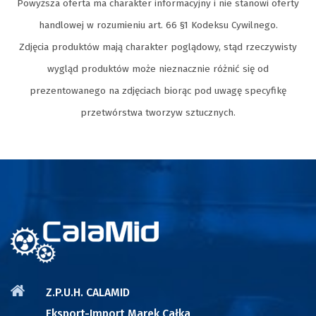
Powyższa oferta ma charakter informacyjny i nie stanowi oferty
handlowej w rozumieniu art. 66 §1 Kodeksu Cywilnego.
Zdjęcia produktów mają charakter poglądowy, stąd rzeczywisty
wygląd produktów może nieznacznie różnić się od
prezentowanego na zdjęciach biorąc pod uwagę specyfikę
przetwórstwa tworzyw sztucznych.
Z.P.U.H. CALAMID
Eksport-Import Marek Całka