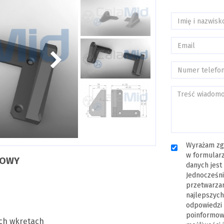
Wyrażam zg
w formularz
TOWY
danych jest
Jednocześni
przetwarza
najlepszych
odpowiedzi 
poinformowa
ch wkrętach