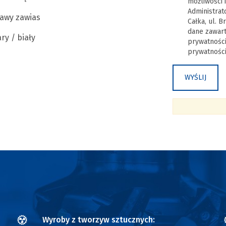
możliwości 
Administrat
rawy zawias
Całka, ul. 
dane zawart
ry / biały
prywatności
prywatności 
Wyroby z tworzyw sztucznych: