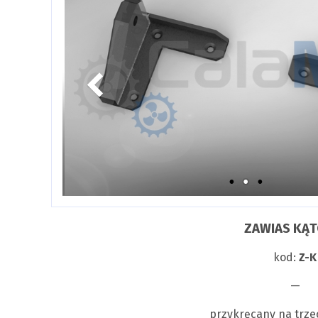
ZAWIAS KĄ
kod:
Z-K
—
przykręcany na trze