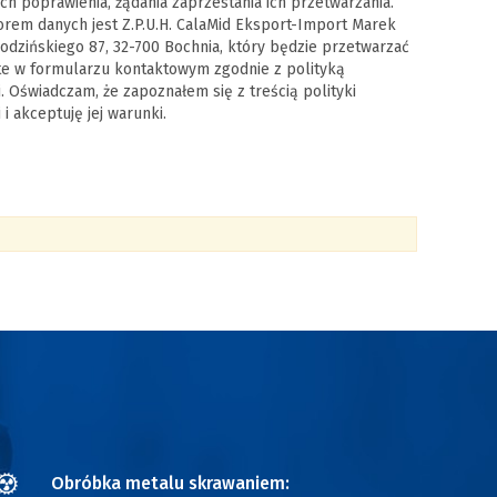
ich poprawienia, żądania zaprzestania ich przetwarzania.
orem danych jest Z.P.U.H. CalaMid Eksport-Import Marek
Brodzińskiego 87, 32-700 Bochnia, który będzie przetwarzać
e w formularzu kontaktowym zgodnie z polityką
. Oświadczam, że zapoznałem się z treścią polityki
i akceptuję jej warunki.
Obróbka metalu skrawaniem: