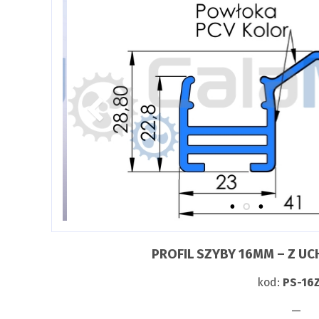
PROFIL SZYBY 16MM – Z U
kod:
PS-16
—