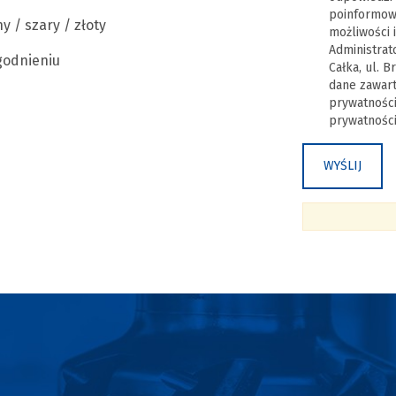
poinformowa
y / szary / złoty
możliwości 
Administrat
godnieniu
Całka, ul. 
dane zawart
prywatności
prywatności 